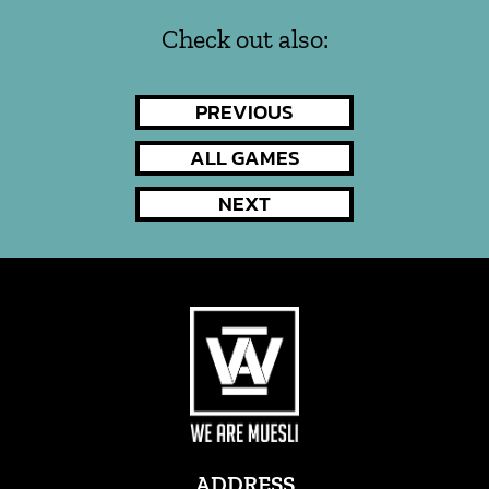
Check out also:
NAVIGAZIONE
PREVIOUS
PREVIOUS
POST
ARTICOLI
ALL GAMES
NEXT
NEXT
POST
ADDRESS