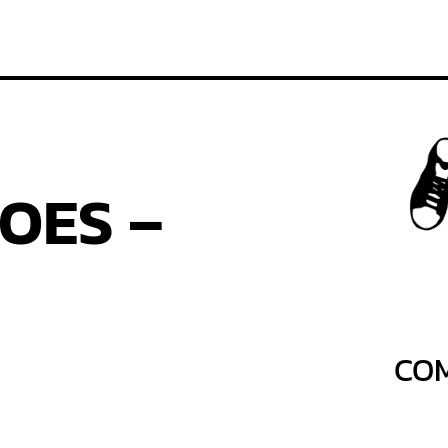
HOES –
COM