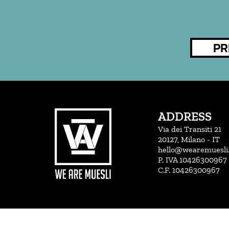
NAVIG
PR
PR
ARTICO
PO
ADDRESS
Via dei Transiti 21
20127, Milano - IT
hello@wearemuesli.
P. IVA 10426300967
C.F. 10426300967