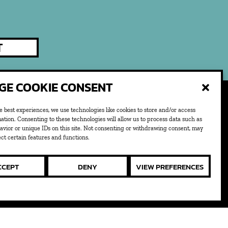
T
T
T
E COOKIE CONSENT
e best experiences, we use technologies like cookies to store and/or access
ation. Consenting to these technologies will allow us to process data such as
vior or unique IDs on this site. Not consenting or withdrawing consent, may
ect certain features and functions.
CCEPT
DENY
VIEW PREFERENCES
ts reserved