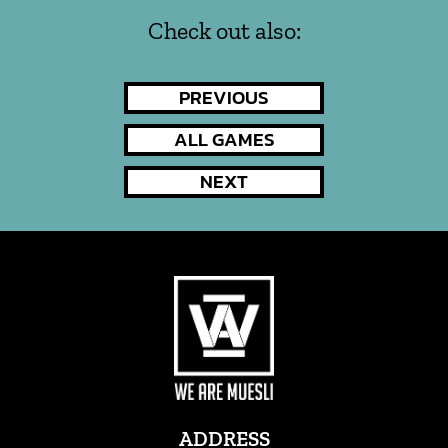
Check out also:
NAVIGAZIONE
PREVIOUS
PREVIOUS
POST
ARTICOLI
ALL GAMES
NEXT
NEXT
POST
ADDRESS